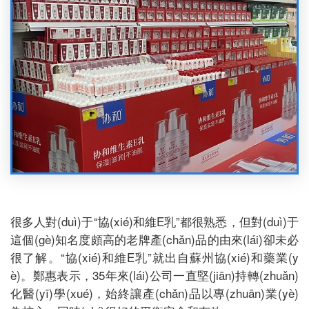
很多人對(duì)于“協(xié)和維E乳”都很熟悉，但對(duì)于
這個(gè)知名度頗高的老牌產(chǎn)品的由來(lái)卻未必
很了解。“協(xié)和維E乳”就出自蘇州協(xié)和藥業(y
è)。鄭惠表示，35年來(lái)公司一直堅(jiān)持轉(zhuǎn)
化醫(yī)學(xué)，始終讓產(chǎn)品以專(zhuān)業(yè)