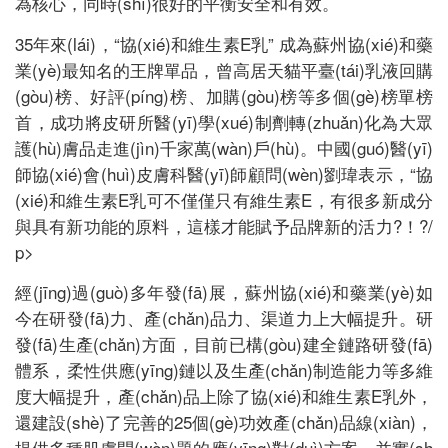
為核心，同時(shí)很好的平衡安全和有效。
35年來(lái)，“協(xié)和維生素E乳” 成為蘇州協(xié)和藥
業(yè)最知名的王牌單品，曾高居天貓平臺(tái)乳液回購
(gòu)榜、好評(píng)榜、加購(gòu)榜等多個(gè)榜單榜
首，成功將皮研所醫(yī)學(xué)制劑轉(zhuǎn)化為大眾
護(hù)膚品走進(jìn)千家萬(wàn)戶(hù)。中國(guó)醫(yī)
師協(xié)會(huì)皮膚科醫(yī)師顧問(wèn)劉瑋表示，“協
(xié)和維生素E乳可不僅僅只有維生素E，有很多新成分
與具有新功能的原料，這樣才能賦予品牌新的活力?！?/
p>
經(jīng)過(guò)多年發(fā)展，蘇州協(xié)和藥業(yè)如
今在研發(fā)力、產(chǎn)品力、渠道力上大幅提升。研
發(fā)生產(chǎn)方面，目前已構(gòu)建全鏈路研發(fā)
體系，柔性供應(yīng)鏈以及生產(chǎn)制造能力等多維
度大幅提升，產(chǎn)品上除了協(xié)和維生素E乳外，
還建設(shè)了完善的25個(gè)功效產(chǎn)品線(xiàn)，
提供多種肌膚問(wèn)題的應(yīng)對(duì)方案，并實(sh