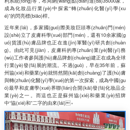
利系統(tǒng)等，布局網(wǎng)點(diǎn)達(dá)35000家，
成為化妝品行業(yè)中探索“轉(zhuǎn)化醫(yī)學(xu
é)”的閃亮標(biāo)桿。
近年來(lái)，多家國(guó)際美妝巨頭專(zhuān)門(mén)
設(shè)立了皮膚科學(xué)部門(mén)，還有10余家國(g
uó)貨護(hù)膚品牌也正在進(jìn)軍醫(yī)研共創(chuàn
g)。由此可見(jiàn)，皮膚科的專(zhuān)業(yè)醫(yī)務
(wù)工作者參與護(hù)膚品牌創(chuàng)建正在成為全球
行業(yè)發(fā)展的潮流。不過(guò)，早在35年前，蘇
州協(xié)和藥業(yè)就悄然開(kāi)創(chuàng)了護(hù)膚
與轉(zhuǎn)化醫(yī)學(xué)的第一次探索，成為中國(gu
ó)最早和皮膚學(xué)界聯(lián)合開(kāi)發(fā)化妝品企
業(yè)之一。而這也正是蘇州協(xié)和藥業(yè)招牌
中“協(xié)和”二字的由來(lái)。